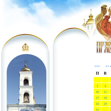
<<<-
<<
П
В
3
4
10
11
17
18
24
25
31