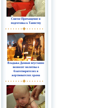
Святое Причащение и
подготовка к Таинству
Владыка Дамиан неустанно
возносит молитвы о
благотворителях и
жертвователях храма