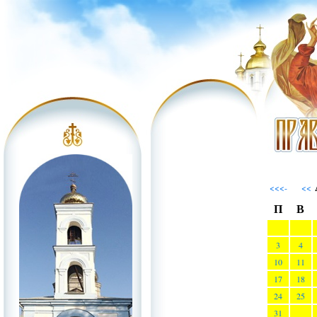
<<<-
<<
П
В
3
4
10
11
17
18
24
25
31