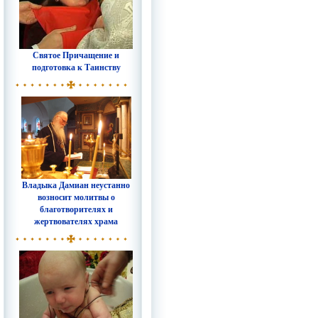
Святое Причащение и
подготовка к Таинству
Владыка Дамиан неустанно
возносит молитвы о
благотворителях и
жертвователях храма