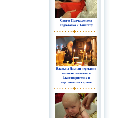
Святое Причащение и
подготовка к Таинству
Владыка Дамиан неустанно
возносит молитвы о
благотворителях и
жертвователях храма