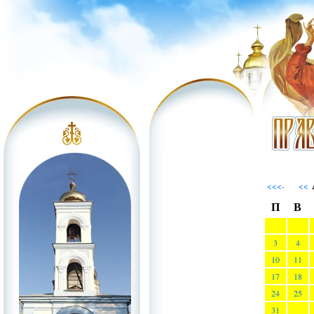
<<<-
<<
П
В
3
4
10
11
17
18
24
25
31