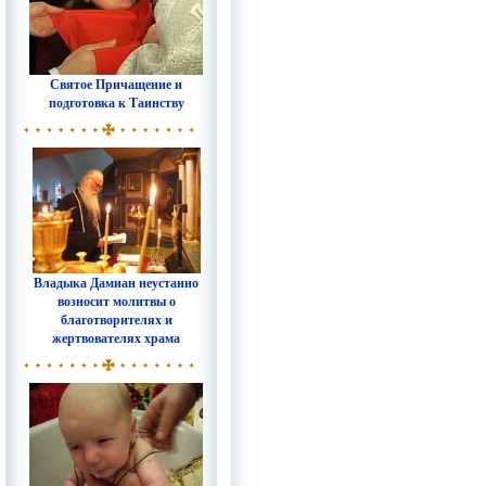
Святое Причащение и
подготовка к Таинству
Владыка Дамиан неустанно
возносит молитвы о
благотворителях и
жертвователях храма