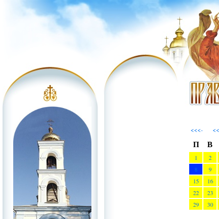
<<<-
<
П
В
1
2
8
9
15
16
22
23
29
30