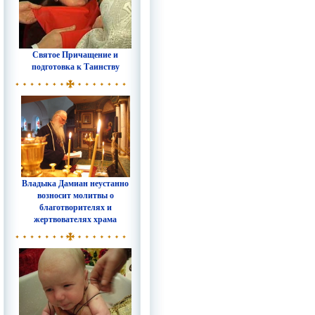
Святое Причащение и
подготовка к Таинству
Владыка Дамиан неустанно
возносит молитвы о
благотворителях и
жертвователях храма