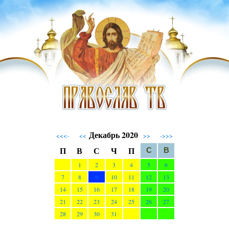
Декабрь 2020
<<<-
<<
>>
->>>
П
В
С
Ч
П
С
В
1
2
3
4
5
6
7
8
9
10
11
12
13
14
15
16
17
18
19
20
21
22
23
24
25
26
27
28
29
30
31