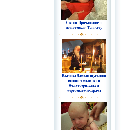
Святое Причащение и
подготовка к Таинству
Владыка Дамиан неустанно
возносит молитвы о
благотворителях и
жертвователях храма