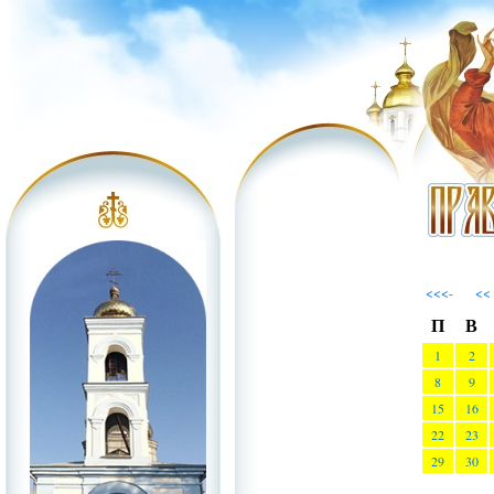
<<<-
<<
П
В
1
2
8
9
15
16
22
23
29
30