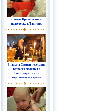
Святое Причащение и
подготовка к Таинству
Владыка Дамиан неустанно
возносит молитвы о
благотворителях и
жертвователях храма