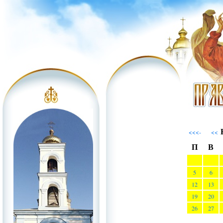
Н
<<<-
<<
П
В
5
6
12
13
19
20
26
27