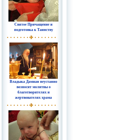
Святое Причащение и
подготовка к Таинству
Владыка Дамиан неустанно
возносит молитвы о
благотворителях и
жертвователях храма