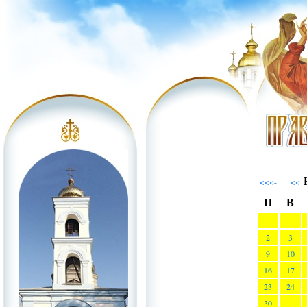
Н
<<<-
<<
П
В
2
3
9
10
16
17
23
24
30