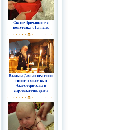
Святое Причащение и
подготовка к Таинству
Владыка Дамиан неустанно
возносит молитвы о
благотворителях и
жертвователях храма