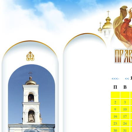
Я
<<<-
<<
П
В
2
3
9
10
16
17
23
24
30
31