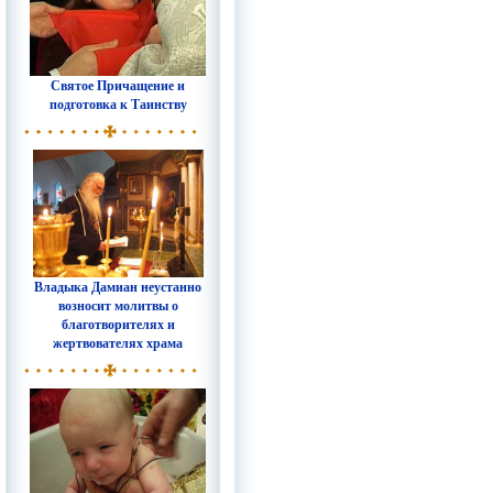
Святое Причащение и
подготовка к Таинству
Владыка Дамиан неустанно
возносит молитвы о
благотворителях и
жертвователях храма