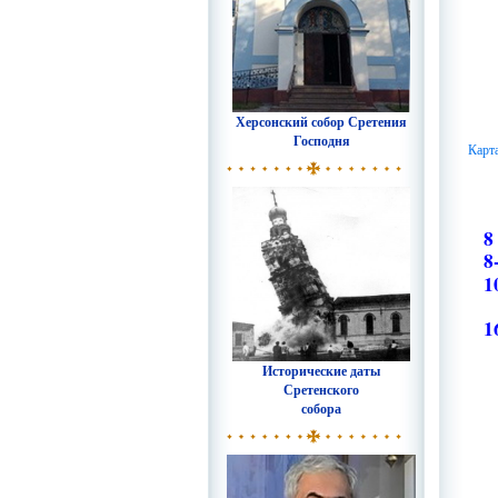
Херсонский собор Сретения
Господня
Карт
8
8
1
1
Исторические даты
Сретенского
собора