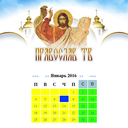
Январь 2016
<<<-
<<
>>
->>>
П
В
С
Ч
П
С
В
1
2
3
4
5
6
7
8
9
10
11
12
13
14
15
16
17
18
19
20
21
22
23
24
25
26
27
28
29
30
31