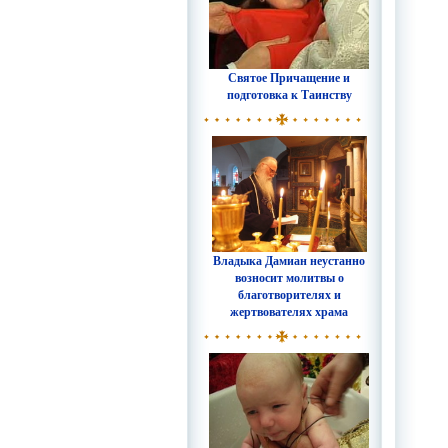
Святое Причащение и
подготовка к Таинству
Владыка Дамиан неустанно
возносит молитвы о
благотворителях и
жертвователях храма