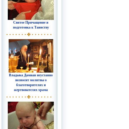
Святое Причащение и
подготовка к Таинству
Владыка Дамиан неустанно
возносит молитвы о
благотворителях и
жертвователях храма