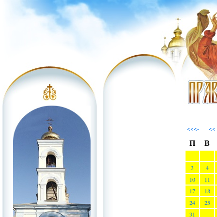
<<<-
<<
П
В
3
4
10
11
17
18
24
25
31