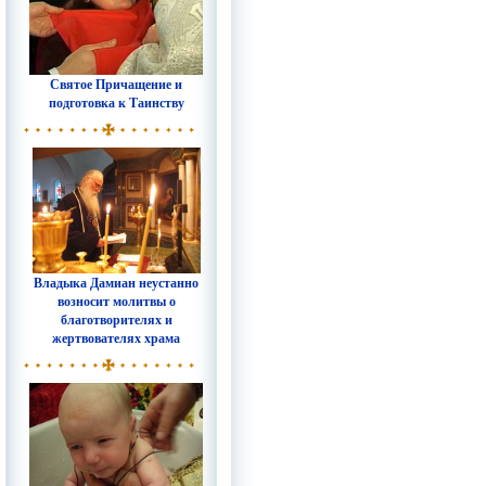
Святое Причащение и
подготовка к Таинству
Владыка Дамиан неустанно
возносит молитвы о
благотворителях и
жертвователях храма