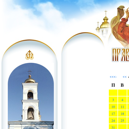
<<<-
<<
П
В
3
4
10
11
17
18
24
25
31