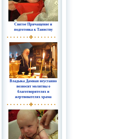
Святое Причащение и
подготовка к Таинству
Владыка Дамиан неустанно
возносит молитвы о
благотворителях и
жертвователях храма