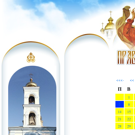
<<<-
<<
П
В
1
7
8
14
15
21
22
28
29