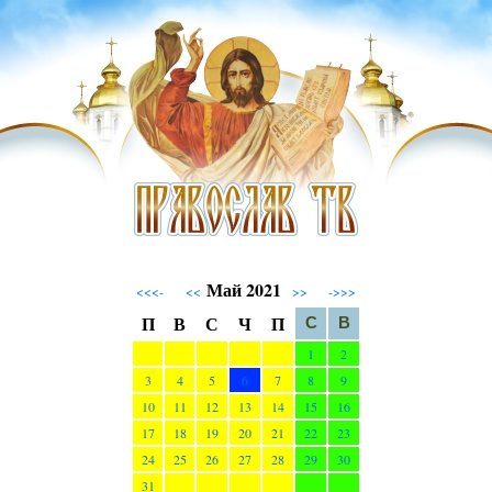
Май 2021
<<<-
<<
>>
->>>
П
В
С
Ч
П
С
В
1
2
3
4
5
6
7
8
9
10
11
12
13
14
15
16
17
18
19
20
21
22
23
24
25
26
27
28
29
30
31