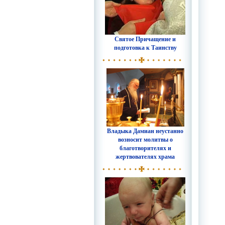
Святое Причащение и
подготовка к Таинству
Владыка Дамиан неустанно
возносит молитвы о
благотворителях и
жертвователях храма