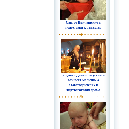
Святое Причащение и
подготовка к Таинству
Владыка Дамиан неустанно
возносит молитвы о
благотворителях и
жертвователях храма