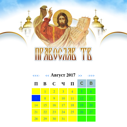
Август 2017
<<<-
<<
>>
->>>
П
В
С
Ч
П
С
В
1
2
3
4
5
6
7
8
9
10
11
12
13
14
15
16
17
18
19
20
21
22
23
24
25
26
27
28
29
30
31