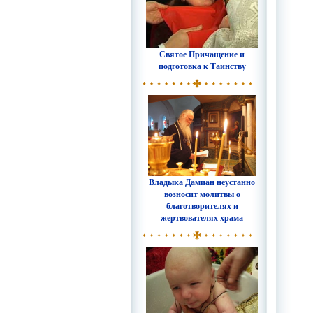
Святое Причащение и
подготовка к Таинству
Владыка Дамиан неустанно
возносит молитвы о
благотворителях и
жертвователях храма