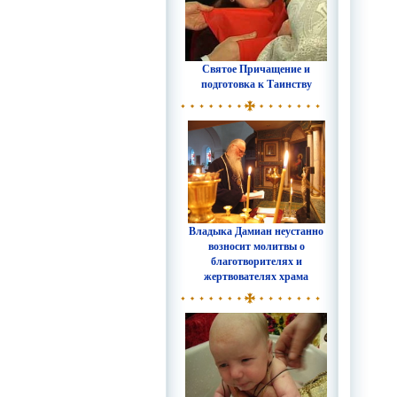
Святое Причащение и
подготовка к Таинству
Владыка Дамиан неустанно
возносит молитвы о
благотворителях и
жертвователях храма