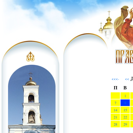
Д
<<<-
<<
П
В
1
7
8
14
15
21
22
28
29