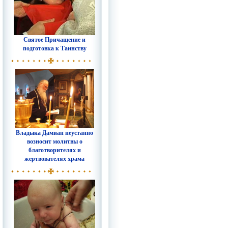
Святое Причащение и
подготовка к Таинству
Владыка Дамиан неустанно
возносит молитвы о
благотворителях и
жертвователях храма