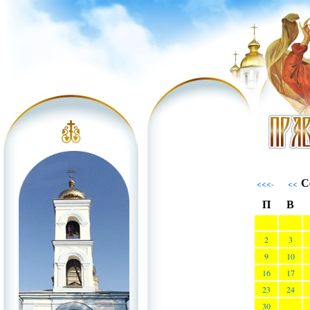
С
<<<-
<<
П
В
2
3
9
10
16
17
23
24
30