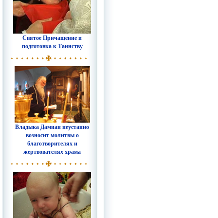
Святое Причащение и
подготовка к Таинству
Владыка Дамиан неустанно
возносит молитвы о
благотворителях и
жертвователях храма