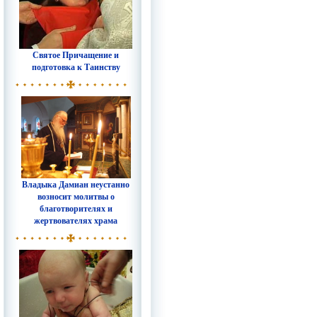
Святое Причащение и
подготовка к Таинству
Владыка Дамиан неустанно
возносит молитвы о
благотворителях и
жертвователях храма