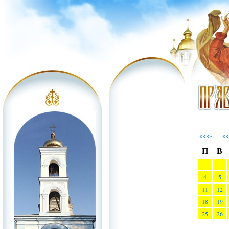
<<<-
<
П
В
4
5
11
12
18
19
25
26