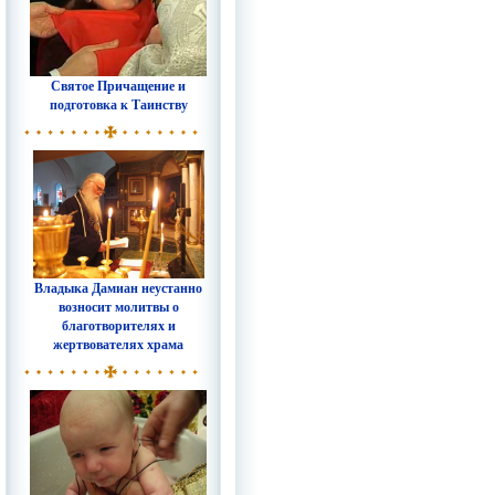
Святое Причащение и
подготовка к Таинству
Владыка Дамиан неустанно
возносит молитвы о
благотворителях и
жертвователях храма