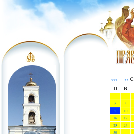
С
<<<-
<<
П
В
2
3
9
10
16
17
23
24
30