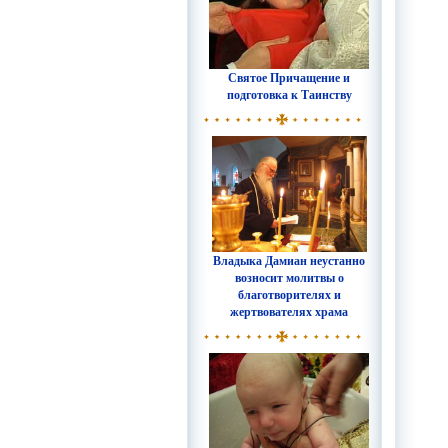
Святое Причащение и
подготовка к Таинству
Владыка Дамиан неустанно
возносит молитвы о
благотворителях и
жертвователях храма