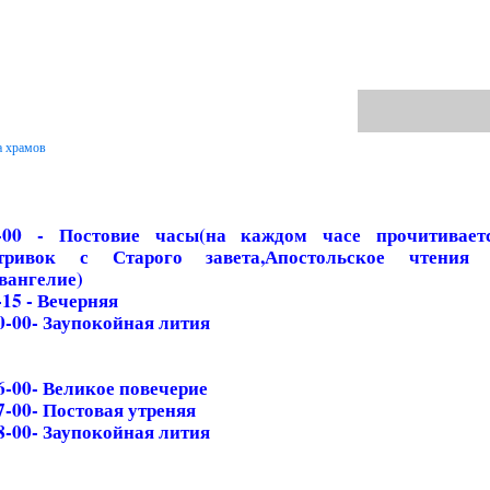
а храмов
-00 - Постовие часы(на каждом часе прочитивает
тривок с Старого завета,Апостольское чтения
вангелие)
-15 - Вечерняя
0-00- Заупокойная лития
6-00- Великое повечерие
7-00- Постовая утреняя
8-00- Заупокойная лития