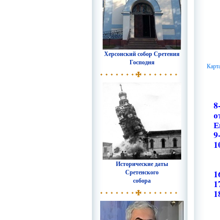
Херсонский собор Сретения
Господня
Карт
8
о
Е
9
1
Исторические даты
Сретенского
1
собора
1
1