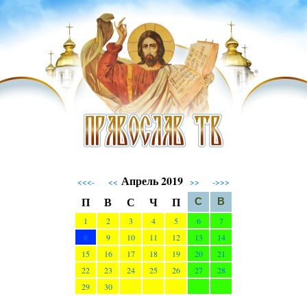
Апрель 2019
<<<-
<<
>>
->>>
П
В
С
Ч
П
С
В
1
2
3
4
5
6
7
8
9
10
11
12
13
14
15
16
17
18
19
20
21
22
23
24
25
26
27
28
29
30