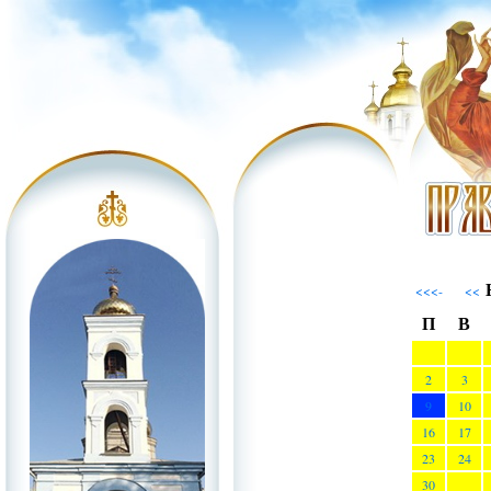
Н
<<<-
<<
П
В
2
3
9
10
16
17
23
24
30