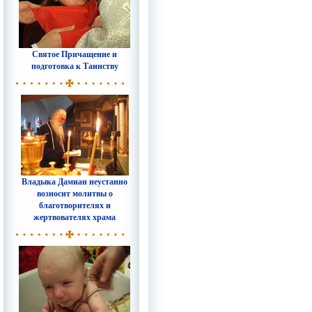
Святое Причащение и
подготовка к Таинству
Владыка Дамиан неустанно
возносит молитвы о
благотворителях и
жертвователях храма