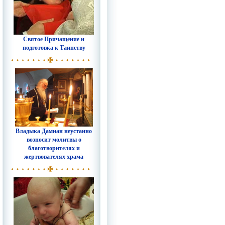
Святое Причащение и
подготовка к Таинству
Владыка Дамиан неустанно
возносит молитвы о
благотворителях и
жертвователях храма