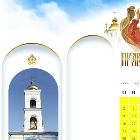
<<<-
<<
П
В
2
3
9
10
16
17
23
24
30
31