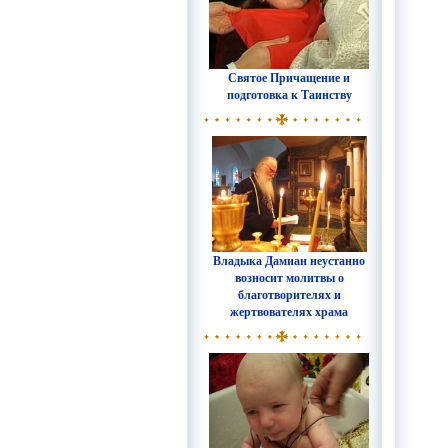
Святое Причащение и
подготовка к Таинству
Владыка Дамиан неустанно
возносит молитвы о
благотворителях и
жертвователях храма