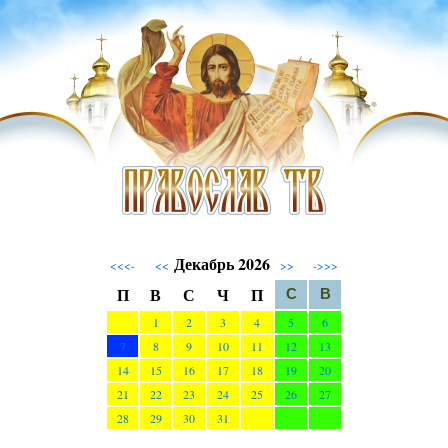
Декабрь 2026
<<<-
<<
>>
->>>
П
В
С
Ч
П
С
В
1
2
3
4
5
6
7
8
9
10
11
12
13
14
15
16
17
18
19
20
21
22
23
24
25
26
27
28
29
30
31