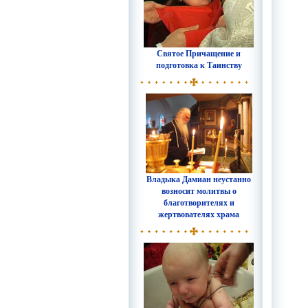
Святое Причащение и
подготовка к Таинству
Владыка Дамиан неустанно
возносит молитвы о
благотворителях и
жертвователях храма