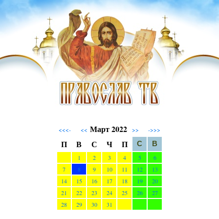
Март 2022
<<<-
<<
>>
->>>
П
В
С
Ч
П
С
В
1
2
3
4
5
6
7
8
9
10
11
12
13
14
15
16
17
18
19
20
21
22
23
24
25
26
27
28
29
30
31