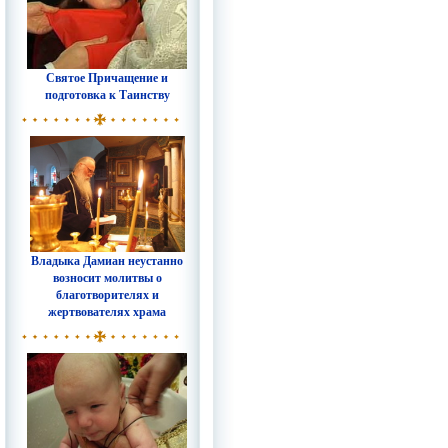
Святое Причащение и
подготовка к Таинству
Владыка Дамиан неустанно
возносит молитвы о
благотворителях и
жертвователях храма