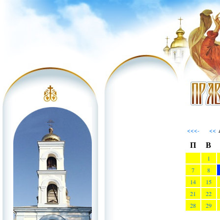
<<<-
<<
П
В
1
7
8
14
15
21
22
28
29