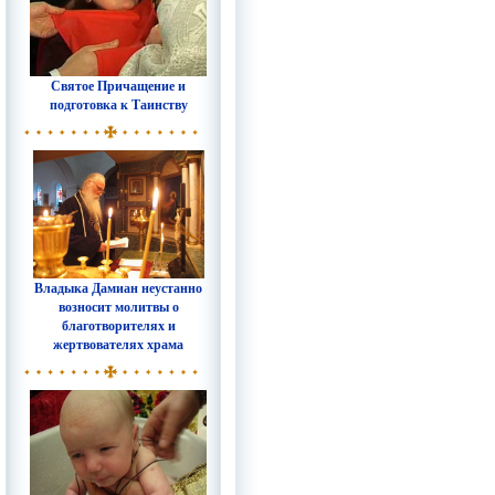
Святое Причащение и
подготовка к Таинству
Владыка Дамиан неустанно
возносит молитвы о
благотворителях и
жертвователях храма