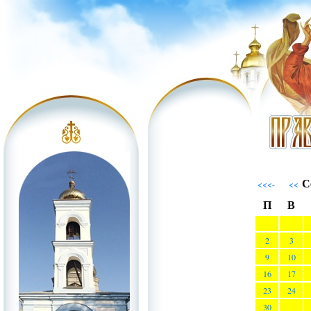
С
<<<-
<<
П
В
2
3
9
10
16
17
23
24
30