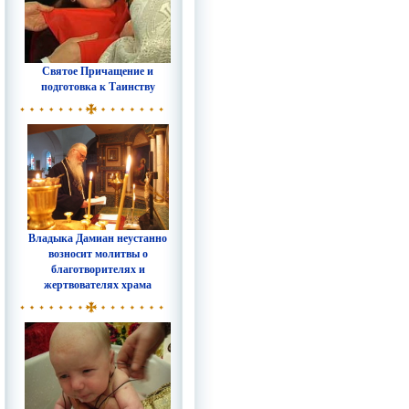
Святое Причащение и
подготовка к Таинству
Владыка Дамиан неустанно
возносит молитвы о
благотворителях и
жертвователях храма