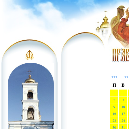
<<<-
<<
П
В
2
3
9
10
16
17
23
24
30
31