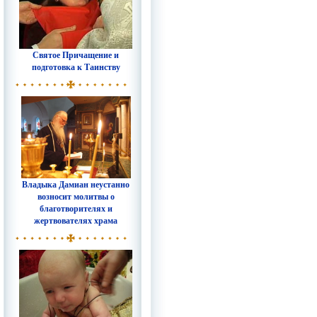
Святое Причащение и
подготовка к Таинству
Владыка Дамиан неустанно
возносит молитвы о
благотворителях и
жертвователях храма