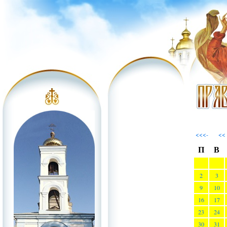
<<<-
<<
П
В
2
3
9
10
16
17
23
24
30
31