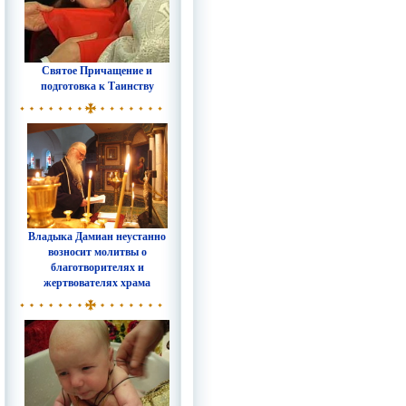
Святое Причащение и
подготовка к Таинству
Владыка Дамиан неустанно
возносит молитвы о
благотворителях и
жертвователях храма