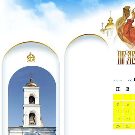
Я
<<<-
<<
П
В
5
6
12
13
19
20
26
27