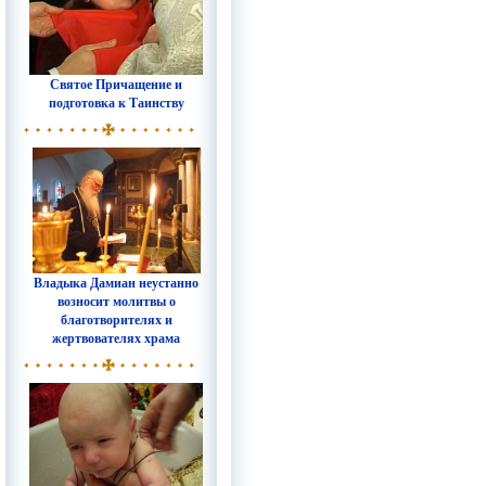
Святое Причащение и
подготовка к Таинству
Владыка Дамиан неустанно
возносит молитвы о
благотворителях и
жертвователях храма