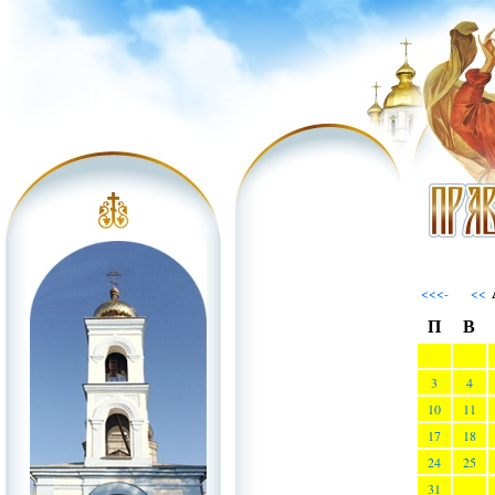
<<<-
<<
П
В
3
4
10
11
17
18
24
25
31