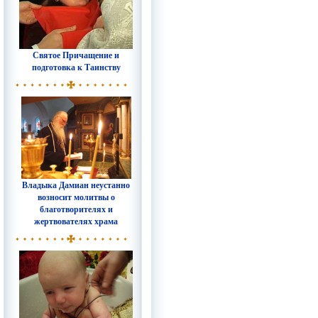
Святое Причащение и
подготовка к Таинству
Владыка Дамиан неустанно
возносит молитвы о
благотворителях и
жертвователях храма