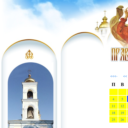
<<<-
<<
П
В
4
5
11
12
18
19
25
26