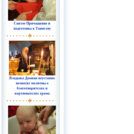
Святое Причащение и
подготовка к Таинству
Владыка Дамиан неустанно
возносит молитвы о
благотворителях и
жертвователях храма