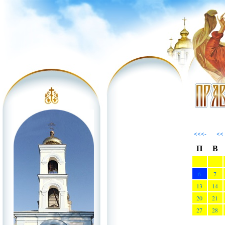
<<<-
<<
П
В
6
7
13
14
20
21
27
28