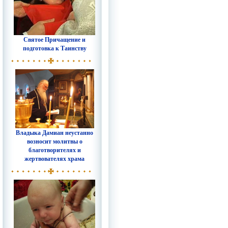
Святое Причащение и
подготовка к Таинству
Владыка Дамиан неустанно
возносит молитвы о
благотворителях и
жертвователях храма