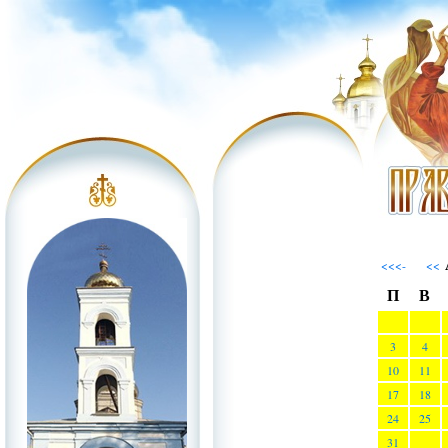
<<<-
<<
П
В
3
4
10
11
17
18
24
25
31