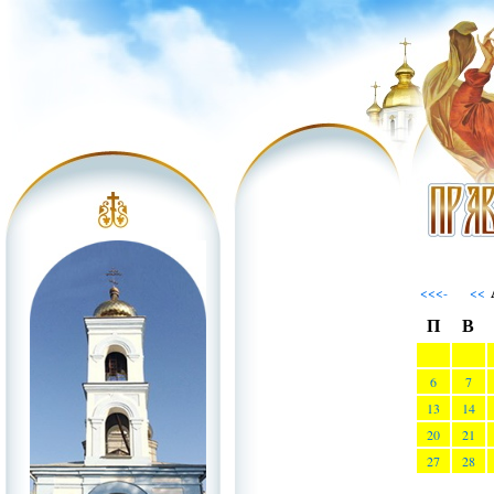
<<<-
<<
П
В
6
7
13
14
20
21
27
28