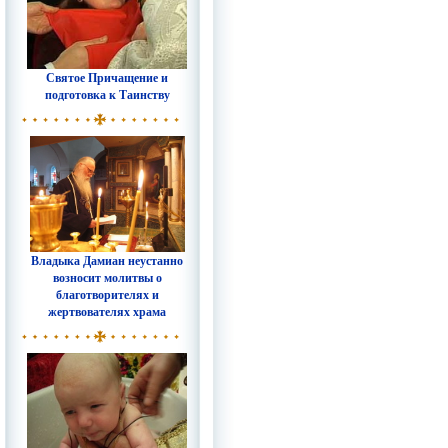
Святое Причащение и
подготовка к Таинству
Владыка Дамиан неустанно
возносит молитвы о
благотворителях и
жертвователях храма