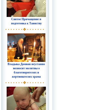
Святое Причащение и
подготовка к Таинству
Владыка Дамиан неустанно
возносит молитвы о
благотворителях и
жертвователях храма