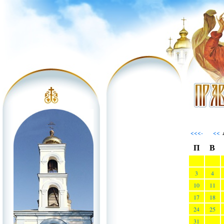
<<<-
<<
П
В
3
4
10
11
17
18
24
25
31