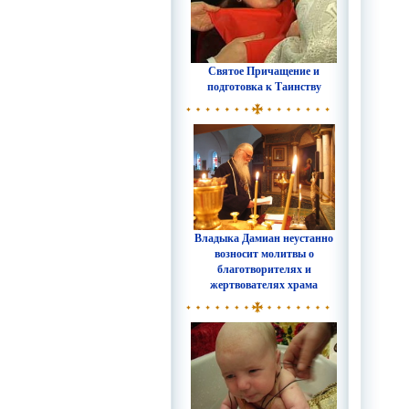
Святое Причащение и
подготовка к Таинству
Владыка Дамиан неустанно
возносит молитвы о
благотворителях и
жертвователях храма