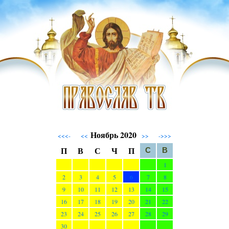
Ноябрь 2020
<<<-
<<
>>
->>>
П
В
С
Ч
П
С
В
1
2
3
4
5
6
7
8
9
10
11
12
13
14
15
16
17
18
19
20
21
22
23
24
25
26
27
28
29
30