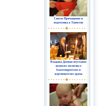
Святое Причащение и
подготовка к Таинству
Владыка Дамиан неустанно
возносит молитвы о
благотворителях и
жертвователях храма