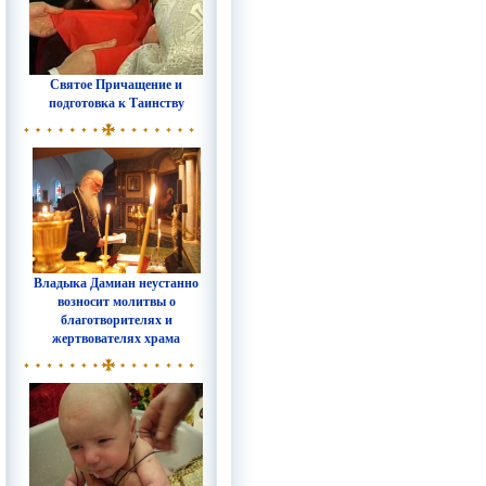
Святое Причащение и
подготовка к Таинству
Владыка Дамиан неустанно
возносит молитвы о
благотворителях и
жертвователях храма