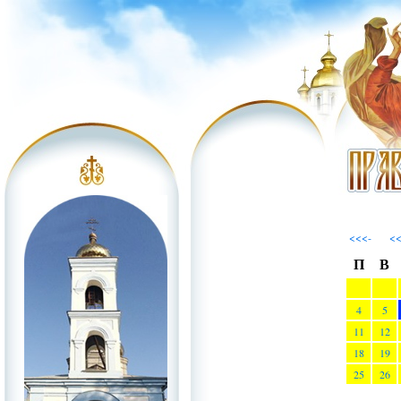
<<<-
<
П
В
4
5
11
12
18
19
25
26