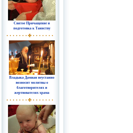
Святое Причащение и
подготовка к Таинству
Владыка Дамиан неустанно
возносит молитвы о
благотворителях и
жертвователях храма