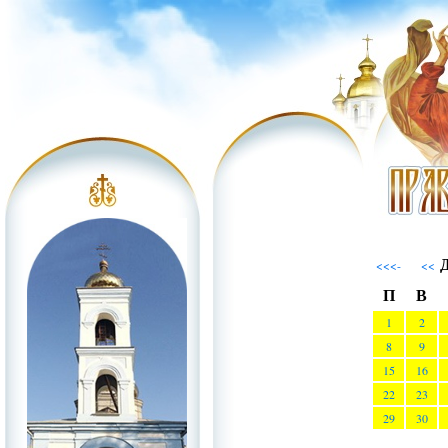
Д
<<<-
<<
П
В
1
2
8
9
15
16
22
23
29
30