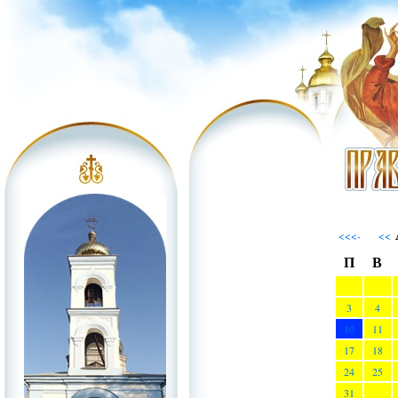
<<<-
<<
П
В
3
4
10
11
17
18
24
25
31