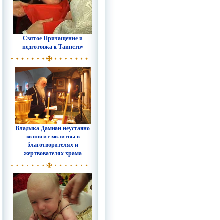
Святое Причащение и
подготовка к Таинству
Владыка Дамиан неустанно
возносит молитвы о
благотворителях и
жертвователях храма