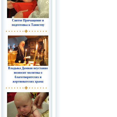
Святое Причащение и
подготовка к Таинству
Владыка Дамиан неустанно
возносит молитвы о
благотворителях и
жертвователях храма