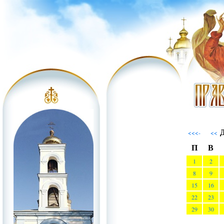
Д
<<<-
<<
П
В
1
2
8
9
15
16
22
23
29
30