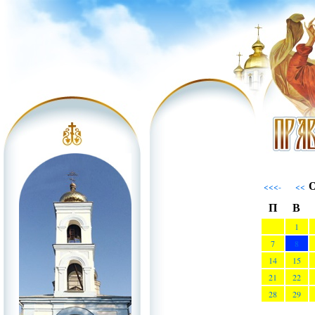
О
<<<-
<<
П
В
1
7
8
14
15
21
22
28
29