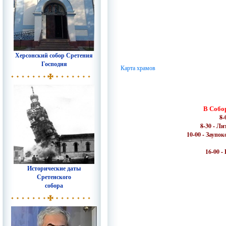
Херсонский собор Сретения
Господня
Карта храмов
В Собор
8-
8-30 - Л
10-00 - Заупо
16-00 -
Исторические даты
Сретенского
собора