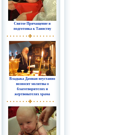
Святое Причащение и
подготовка к Таинству
Владыка Дамиан неустанно
возносит молитвы о
благотворителях и
жертвователях храма