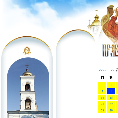
Д
<<<-
<<
П
В
1
7
8
14
15
21
22
28
29