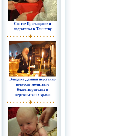
Святое Причащение и
подготовка к Таинству
Владыка Дамиан неустанно
возносит молитвы о
благотворителях и
жертвователях храма