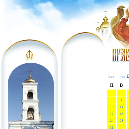
О
<<<-
<<
П
В
3
4
10
11
17
18
24
25
31