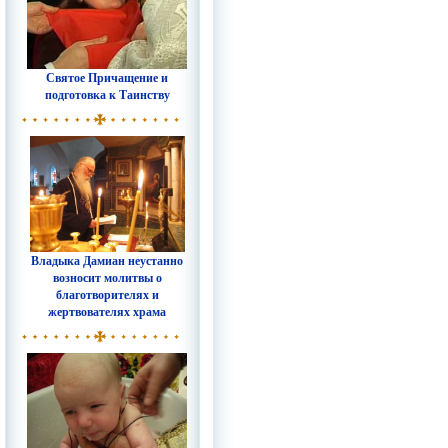
Святое Причащение и
подготовка к Таинству
Владыка Дамиан неустанно
возносит молитвы о
благотворителях и
жертвователях храма