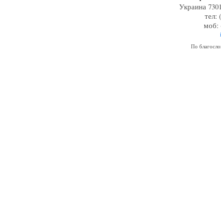
Украина 7301
тел: 
моб: 
По благосл