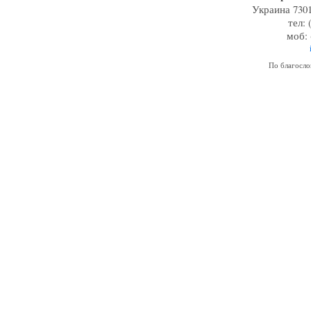
Украина 7301
тел: 
моб: 
По благосл