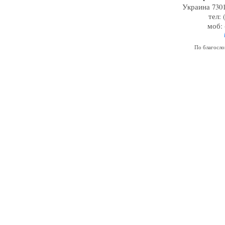
Украина 7301
тел: 
моб: 
По благосл